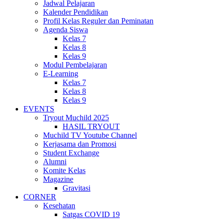
Jadwal Pelajaran
Kalender Pendidikan
Profil Kelas Reguler dan Peminatan
Agenda Siswa
Kelas 7
Kelas 8
Kelas 9
Modul Pembelajaran
E-Learning
Kelas 7
Kelas 8
Kelas 9
EVENTS
Tryout Muchild 2025
HASIL TRYOUT
Muchild TV Youtube Channel
Kerjasama dan Promosi
Student Exchange
Alumni
Komite Kelas
Magazine
Gravitasi
CORNER
Kesehatan
Satgas COVID 19