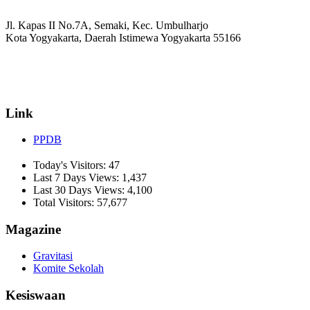
Jl. Kapas II No.7A, Semaki, Kec. Umbulharjo
Kota Yogyakarta, Daerah Istimewa Yogyakarta 55166
☏ (0274) 514807
✉ informasi_mucil@yahoo.co.id
Link
PPDB
Today's Visitors:
47
Last 7 Days Views:
1,437
Last 30 Days Views:
4,100
Total Visitors:
57,677
Magazine
Gravitasi
Komite Sekolah
Kesiswaan