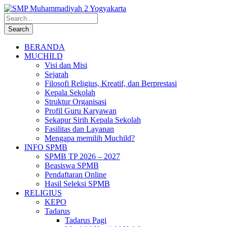
BERANDA
MUCHILD
Visi dan Misi
Sejarah
Filosofi Religius, Kreatif, dan Berprestasi
Kepala Sekolah
Struktur Organisasi
Profil Guru Karyawan
Sekapur Sirih Kepala Sekolah
Fasilitas dan Layanan
Mengapa memilih Muchild?
INFO SPMB
SPMB TP 2026 – 2027
Beasiswa SPMB
Pendaftaran Online
Hasil Seleksi SPMB
RELIGIUS
KEPO
Tadarus
Tadarus Pagi