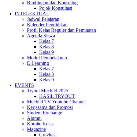
Bimbingan dan Konseling
Pojok Konsultasi
INTELEKTUAL
Jadwal Pelajaran
Kalender Pendidikan
Profil Kelas Reguler dan Peminatan
Agenda Siswa
Kelas 7
Kelas 8
Kelas 9
Modul Pembelajaran
E-Learning
Kelas 7
Kelas 8
Kelas 9
EVENTS
Tryout Muchild 2025
HASIL TRYOUT
Muchild TV Youtube Channel
Kerjasama dan Promosi
Student Exchange
Alumni
Komite Kelas
Magazine
Gravitasi