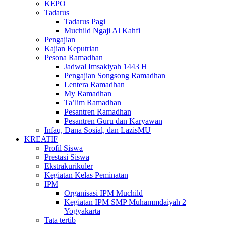
KEPO
Tadarus
Tadarus Pagi
Muchild Ngaji Al Kahfi
Pengajian
Kajian Keputrian
Pesona Ramadhan
Jadwal Imsakiyah 1443 H
Pengajian Songsong Ramadhan
Lentera Ramadhan
My Ramadhan
Ta’lim Ramadhan
Pesantren Ramadhan
Pesantren Guru dan Karyawan
Infaq, Dana Sosial, dan LazisMU
KREATIF
Profil Siswa
Prestasi Siswa
Ekstrakurikuler
Kegiatan Kelas Peminatan
IPM
Organisasi IPM Muchild
Kegiatan IPM SMP Muhammdaiyah 2
Yogyakarta
Tata tertib