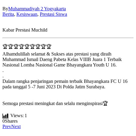
By
Muhammadiyah 2 Yogyakarta
Berita
,
Kesiswaan
,
Prestasi Siswa
Kabar Prestasi Muchild
🏆🏆🏆🏆🏆🏆🏆🏆🏆
Alhamdulillah selamat & Sukses atas prestasi yang diraih
Muhammad Ismail Daeng Pabeta Kelas VIIIB Juara 1 Terbaik
Nasional Lomba Nasional Game Bhayangkara Youth U 16.
.
.
Dalam rangka penjaringan pemain terbaik Bhayangkara FC U 16
pada tanggal 5 -7 Juni 2023 Di Polda Jatim Surabaya.
Semoga prestasi meningkat dan selalu menginspirasi🏆
Views:
1
0
Shares
Prev
Next