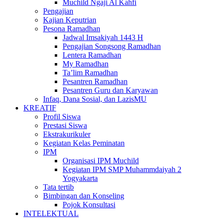
Muchild Ngaji Al Kahfi
Pengajian
Kajian Keputrian
Pesona Ramadhan
Jadwal Imsakiyah 1443 H
Pengajian Songsong Ramadhan
Lentera Ramadhan
My Ramadhan
Ta’lim Ramadhan
Pesantren Ramadhan
Pesantren Guru dan Karyawan
Infaq, Dana Sosial, dan LazisMU
KREATIF
Profil Siswa
Prestasi Siswa
Ekstrakurikuler
Kegiatan Kelas Peminatan
IPM
Organisasi IPM Muchild
Kegiatan IPM SMP Muhammdaiyah 2
Yogyakarta
Tata tertib
Bimbingan dan Konseling
Pojok Konsultasi
INTELEKTUAL