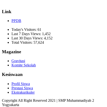
✉ informasi_mucil@yahoo.co.id
Link
PPDB
Today's Visitors:
61
Last 7 Days Views:
1,452
Last 30 Days Views:
4,152
Total Visitors:
57,624
Magazine
Gravitasi
Komite Sekolah
Kesiswaan
Profil Siswa
Prestasi Siswa
Ekstrakurikuler
Copyright All Right Reserved 2021 | SMP Muhammadiyah 2
Yogyakarta