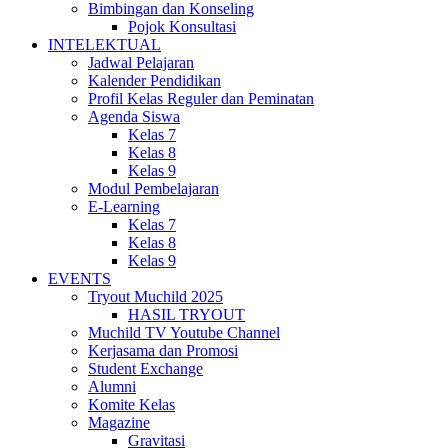
Bimbingan dan Konseling
Pojok Konsultasi
INTELEKTUAL
Jadwal Pelajaran
Kalender Pendidikan
Profil Kelas Reguler dan Peminatan
Agenda Siswa
Kelas 7
Kelas 8
Kelas 9
Modul Pembelajaran
E-Learning
Kelas 7
Kelas 8
Kelas 9
EVENTS
Tryout Muchild 2025
HASIL TRYOUT
Muchild TV Youtube Channel
Kerjasama dan Promosi
Student Exchange
Alumni
Komite Kelas
Magazine
Gravitasi