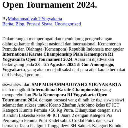
Open Tournament 2024.
By
Muhammadiyah 2 Yogyakarta
Berita
,
Blog
,
Prestasi Siswa
,
Uncategorized
Dalam rangka memperingati dan mendukung pengembangan
olahraga karate di tingkat nasional dan internasional, Kementerian
Pemuda dan Olahraga (Kemenpora) Republik Indonesia menggelar
International Karate Championship Piala Kemenpora RI
Yogyakarta Open Tournament 2024
. Acara ini dijadwalkan
berlangsung pada
23 – 25 Agustus 2024
di
Gor Amongrogo,
Yogyakarta
, yang akan menjadi saksi dari para atlet karate berbakat
dari berbagai penjuru.
siswa siswi dari
SMP MUHAMMADIYAH 2 YOGYAKARTA
telah mengikuti
International Karate Championship
yang
memperebutkan
Piala Kemenpora RI Yogyakarta Open
Tournament 2024
. dengan prestasi yang di raih ke tiga siswa siswi
selamat dan sukses untuk Keano Zhafran Ariobimo kelas 8F ICT
Kategori Kumite Pemula +50 Kg Putra. Dilanjutkan dengan siswi
Biandini Lakeisha kelas 9F ICT Juara 2 dengan Kategori Pra
Perorangan Pemula Putri Kadet sabuk Coklat Putri. dan siswi
bernama Taara Paalguni Tunggadewi 8H Saintek Kategori Kumite