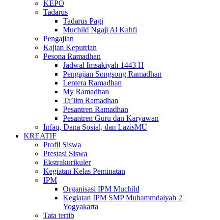
KEPO
Tadarus
Tadarus Pagi
Muchild Ngaji Al Kahfi
Pengajian
Kajian Keputrian
Pesona Ramadhan
Jadwal Imsakiyah 1443 H
Pengajian Songsong Ramadhan
Lentera Ramadhan
My Ramadhan
Ta’lim Ramadhan
Pesantren Ramadhan
Pesantren Guru dan Karyawan
Infaq, Dana Sosial, dan LazisMU
KREATIF
Profil Siswa
Prestasi Siswa
Ekstrakurikuler
Kegiatan Kelas Peminatan
IPM
Organisasi IPM Muchild
Kegiatan IPM SMP Muhammdaiyah 2
Yogyakarta
Tata tertib