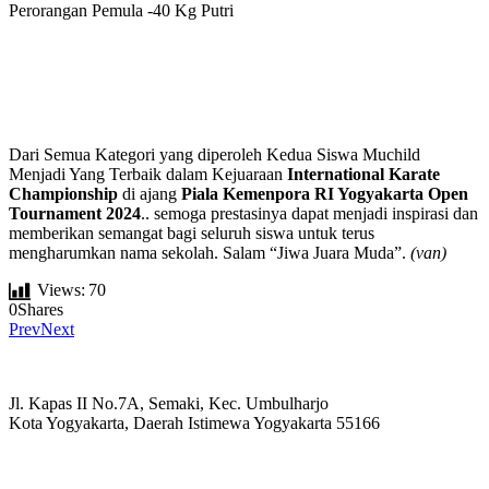
Perorangan Pemula -40 Kg Putri
Dari Semua Kategori yang diperoleh Kedua Siswa Muchild
Menjadi Yang Terbaik dalam Kejuaraan
International Karate
Championship
di ajang
Piala Kemenpora RI Yogyakarta Open
Tournament 2024
.. semoga prestasinya dapat menjadi inspirasi dan
memberikan semangat bagi seluruh siswa untuk terus
mengharumkan nama sekolah. Salam “Jiwa Juara Muda”.
(van)
Views:
70
0
Shares
Prev
Next
Jl. Kapas II No.7A, Semaki, Kec. Umbulharjo
Kota Yogyakarta, Daerah Istimewa Yogyakarta 55166
☏ (0274) 514807