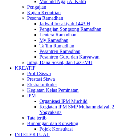
Muchild Ngaji Al Kahfi
Pengajian
Kajian Keputrian
Pesona Ramadhan
Jadwal Imsakiyah 1443 H
Pengajian Songsong Ramadhan
Lentera Ramadhan
My Ramadhan
Ta’lim Ramadhan
Pesantren Ramadhan
Pesantren Guru dan Karyawan
Infaq, Dana Sosial, dan LazisMU
KREATIF
Profil Siswa
Prestasi Siswa
Ekstrakurikuler
Kegiatan Kelas Peminatan
IPM
Organisasi IPM Muchild
Kegiatan IPM SMP Muhammdaiyah 2
Yogyakarta
Tata tertib
Bimbingan dan Konseling
Pojok Konsultasi
INTELEKTUAL