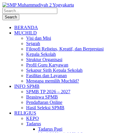
BERANDA
MUCHILD
Visi dan Misi
Sejarah
Filosofi Religius, Kreatif, dan Berprestasi
Kepala Sekolah
Struktur Organisasi
Profil Guru Karyawan
Sekapur Sirih Kepala Sekolah
Fasilitas dan Layanan
Mengapa memilih Muchild?
INFO SPMB
SPMB TP 2026 – 2027
Beasiswa SPMB
Pendaftaran Online
Hasil Seleksi SPMB
RELIGIUS
KEPO
Tadarus
Tadarus Pagi