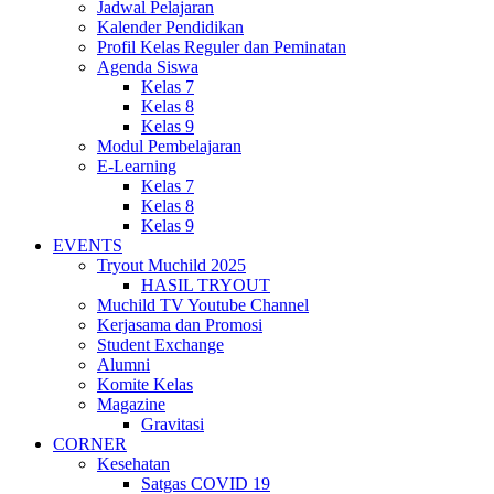
Jadwal Pelajaran
Kalender Pendidikan
Profil Kelas Reguler dan Peminatan
Agenda Siswa
Kelas 7
Kelas 8
Kelas 9
Modul Pembelajaran
E-Learning
Kelas 7
Kelas 8
Kelas 9
EVENTS
Tryout Muchild 2025
HASIL TRYOUT
Muchild TV Youtube Channel
Kerjasama dan Promosi
Student Exchange
Alumni
Komite Kelas
Magazine
Gravitasi
CORNER
Kesehatan
Satgas COVID 19