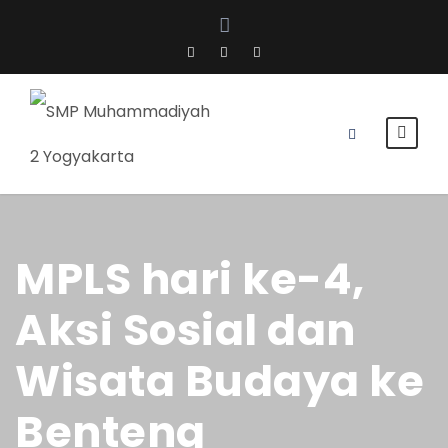
MPLS hari ke-4,
Aksi Sosial dan
Wisata Budaya ke
Benteng