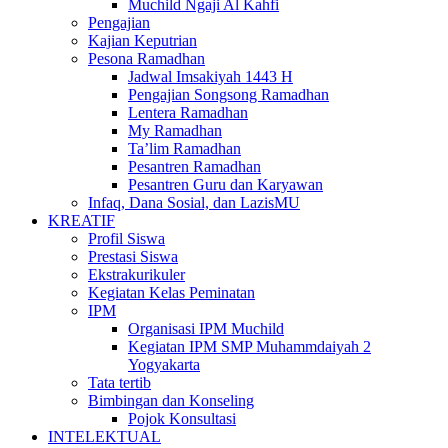
Muchild Ngaji Al Kahfi
Pengajian
Kajian Keputrian
Pesona Ramadhan
Jadwal Imsakiyah 1443 H
Pengajian Songsong Ramadhan
Lentera Ramadhan
My Ramadhan
Ta’lim Ramadhan
Pesantren Ramadhan
Pesantren Guru dan Karyawan
Infaq, Dana Sosial, dan LazisMU
KREATIF
Profil Siswa
Prestasi Siswa
Ekstrakurikuler
Kegiatan Kelas Peminatan
IPM
Organisasi IPM Muchild
Kegiatan IPM SMP Muhammdaiyah 2
Yogyakarta
Tata tertib
Bimbingan dan Konseling
Pojok Konsultasi
INTELEKTUAL