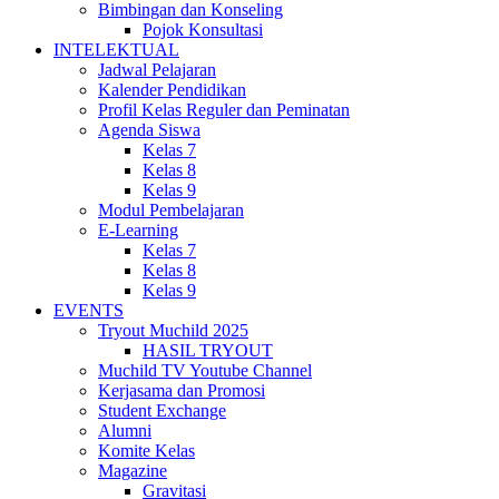
Bimbingan dan Konseling
Pojok Konsultasi
INTELEKTUAL
Jadwal Pelajaran
Kalender Pendidikan
Profil Kelas Reguler dan Peminatan
Agenda Siswa
Kelas 7
Kelas 8
Kelas 9
Modul Pembelajaran
E-Learning
Kelas 7
Kelas 8
Kelas 9
EVENTS
Tryout Muchild 2025
HASIL TRYOUT
Muchild TV Youtube Channel
Kerjasama dan Promosi
Student Exchange
Alumni
Komite Kelas
Magazine
Gravitasi