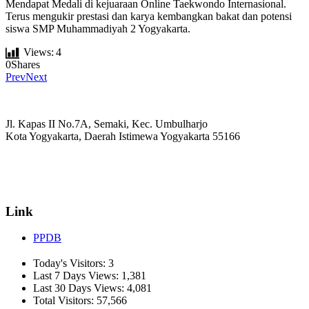
Mendapat Medali di kejuaraan Online Taekwondo Internasional.
Terus mengukir prestasi dan karya kembangkan bakat dan potensi
siswa SMP Muhammadiyah 2 Yogyakarta.
Views:
4
0
Shares
Prev
Next
Jl. Kapas II No.7A, Semaki, Kec. Umbulharjo
Kota Yogyakarta, Daerah Istimewa Yogyakarta 55166
☏ (0274) 514807
✉ informasi_mucil@yahoo.co.id
Link
PPDB
Today's Visitors:
3
Last 7 Days Views:
1,381
Last 30 Days Views:
4,081
Total Visitors:
57,566