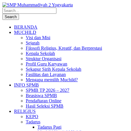
BERANDA
MUCHILD
Visi dan Misi
Sejarah
Filosofi Religius, Kreatif, dan Berprestasi
Kepala Sekolah
Struktur Organisasi
Profil Guru Karyawan
Sekapur Sirih Kepala Sekolah
Fasilitas dan Layanan
Mengapa memilih Muchild?
INFO SPMB
SPMB TP 2026 – 2027
Beasiswa SPMB
Pendaftaran Online
Hasil Seleksi SPMB
RELIGIUS
KEPO
Tadarus
Tadarus Pagi