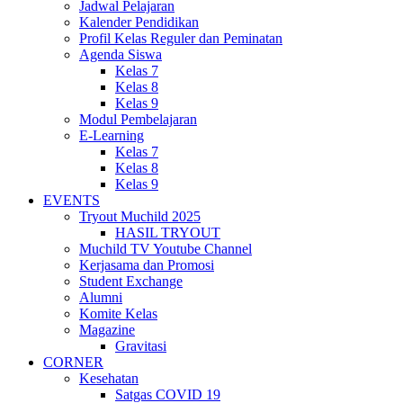
Jadwal Pelajaran
Kalender Pendidikan
Profil Kelas Reguler dan Peminatan
Agenda Siswa
Kelas 7
Kelas 8
Kelas 9
Modul Pembelajaran
E-Learning
Kelas 7
Kelas 8
Kelas 9
EVENTS
Tryout Muchild 2025
HASIL TRYOUT
Muchild TV Youtube Channel
Kerjasama dan Promosi
Student Exchange
Alumni
Komite Kelas
Magazine
Gravitasi
CORNER
Kesehatan
Satgas COVID 19