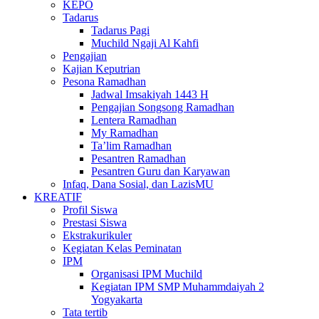
KEPO
Tadarus
Tadarus Pagi
Muchild Ngaji Al Kahfi
Pengajian
Kajian Keputrian
Pesona Ramadhan
Jadwal Imsakiyah 1443 H
Pengajian Songsong Ramadhan
Lentera Ramadhan
My Ramadhan
Ta’lim Ramadhan
Pesantren Ramadhan
Pesantren Guru dan Karyawan
Infaq, Dana Sosial, dan LazisMU
KREATIF
Profil Siswa
Prestasi Siswa
Ekstrakurikuler
Kegiatan Kelas Peminatan
IPM
Organisasi IPM Muchild
Kegiatan IPM SMP Muhammdaiyah 2
Yogyakarta
Tata tertib