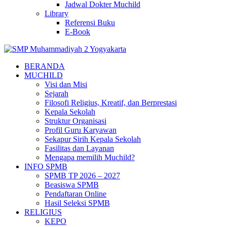
Jadwal Dokter Muchild
Library
Referensi Buku
E-Book
BERANDA
MUCHILD
Visi dan Misi
Sejarah
Filosofi Religius, Kreatif, dan Berprestasi
Kepala Sekolah
Struktur Organisasi
Profil Guru Karyawan
Sekapur Sirih Kepala Sekolah
Fasilitas dan Layanan
Mengapa memilih Muchild?
INFO SPMB
SPMB TP 2026 – 2027
Beasiswa SPMB
Pendaftaran Online
Hasil Seleksi SPMB
RELIGIUS
KEPO