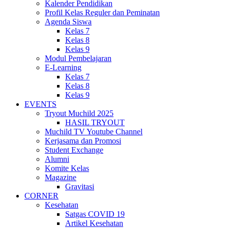
Kalender Pendidikan
Profil Kelas Reguler dan Peminatan
Agenda Siswa
Kelas 7
Kelas 8
Kelas 9
Modul Pembelajaran
E-Learning
Kelas 7
Kelas 8
Kelas 9
EVENTS
Tryout Muchild 2025
HASIL TRYOUT
Muchild TV Youtube Channel
Kerjasama dan Promosi
Student Exchange
Alumni
Komite Kelas
Magazine
Gravitasi
CORNER
Kesehatan
Satgas COVID 19
Artikel Kesehatan