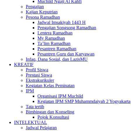
Muchild Ngaji Al Kahfi
Pengajian
Kajian Keputrian
Pesona Ramadhan
Jadwal Imsakiyah 1443 H
Pengajian Songsong Ramadhan
Lentera Ramadhan
My Ramadhan
Ta’lim Ramadhan
Pesantren Ramadhan
Pesantren Guru dan Karyawan
Infaq, Dana Sosial, dan LazisMU
KREATIF
Profil Siswa
Prestasi Siswa
Ekstrakurikuler
Kegiatan Kelas Peminatan
IPM
Organisasi IPM Muchild
Kegiatan IPM SMP Muhammdaiyah 2 Yogyakarta
Tata tertib
Bimbingan dan Konseling
Pojok Konsultasi
INTELEKTUAL
Jadwal Pelajaran