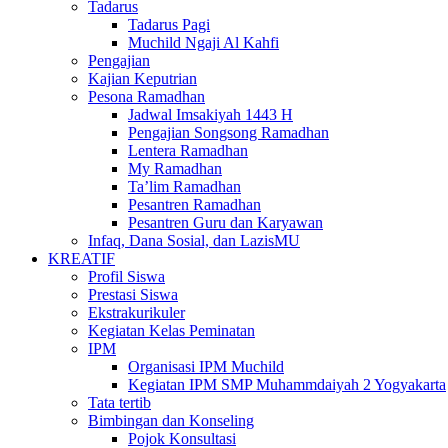
Tadarus
Tadarus Pagi
Muchild Ngaji Al Kahfi
Pengajian
Kajian Keputrian
Pesona Ramadhan
Jadwal Imsakiyah 1443 H
Pengajian Songsong Ramadhan
Lentera Ramadhan
My Ramadhan
Ta’lim Ramadhan
Pesantren Ramadhan
Pesantren Guru dan Karyawan
Infaq, Dana Sosial, dan LazisMU
KREATIF
Profil Siswa
Prestasi Siswa
Ekstrakurikuler
Kegiatan Kelas Peminatan
IPM
Organisasi IPM Muchild
Kegiatan IPM SMP Muhammdaiyah 2 Yogyakarta
Tata tertib
Bimbingan dan Konseling
Pojok Konsultasi