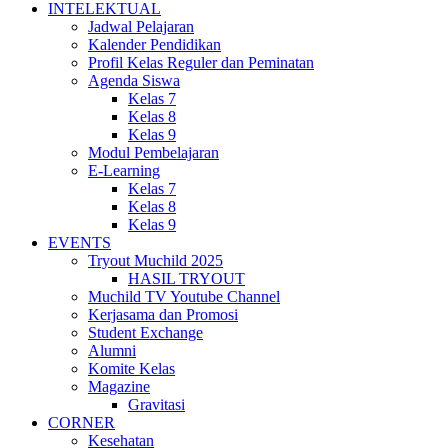
INTELEKTUAL
Jadwal Pelajaran
Kalender Pendidikan
Profil Kelas Reguler dan Peminatan
Agenda Siswa
Kelas 7
Kelas 8
Kelas 9
Modul Pembelajaran
E-Learning
Kelas 7
Kelas 8
Kelas 9
EVENTS
Tryout Muchild 2025
HASIL TRYOUT
Muchild TV Youtube Channel
Kerjasama dan Promosi
Student Exchange
Alumni
Komite Kelas
Magazine
Gravitasi
CORNER
Kesehatan