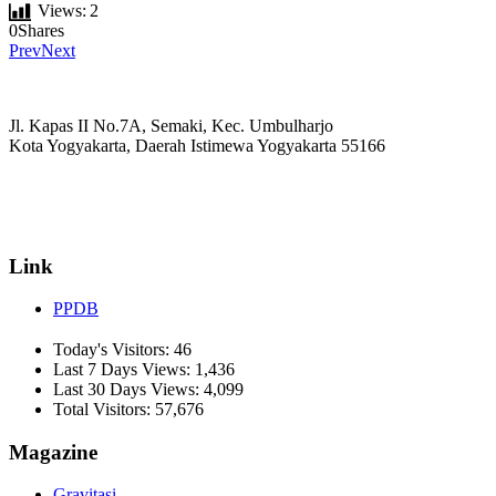
Views:
2
0
Shares
Prev
Next
Jl. Kapas II No.7A, Semaki, Kec. Umbulharjo
Kota Yogyakarta, Daerah Istimewa Yogyakarta 55166
☏ (0274) 514807
✉ informasi_mucil@yahoo.co.id
Link
PPDB
Today's Visitors:
46
Last 7 Days Views:
1,436
Last 30 Days Views:
4,099
Total Visitors:
57,676
Magazine
Gravitasi