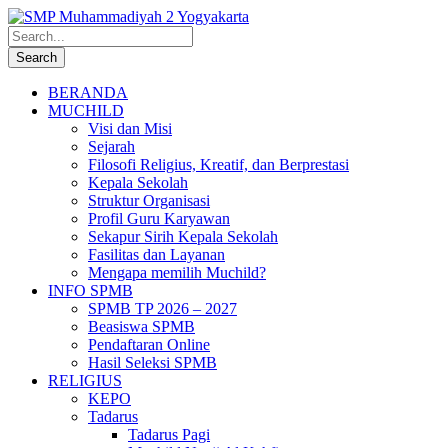
BERANDA
MUCHILD
Visi dan Misi
Sejarah
Filosofi Religius, Kreatif, dan Berprestasi
Kepala Sekolah
Struktur Organisasi
Profil Guru Karyawan
Sekapur Sirih Kepala Sekolah
Fasilitas dan Layanan
Mengapa memilih Muchild?
INFO SPMB
SPMB TP 2026 – 2027
Beasiswa SPMB
Pendaftaran Online
Hasil Seleksi SPMB
RELIGIUS
KEPO
Tadarus
Tadarus Pagi