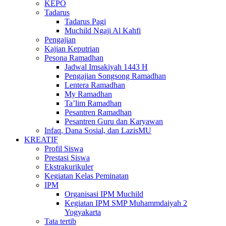
KEPO
Tadarus
Tadarus Pagi
Muchild Ngaji Al Kahfi
Pengajian
Kajian Keputrian
Pesona Ramadhan
Jadwal Imsakiyah 1443 H
Pengajian Songsong Ramadhan
Lentera Ramadhan
My Ramadhan
Ta’lim Ramadhan
Pesantren Ramadhan
Pesantren Guru dan Karyawan
Infaq, Dana Sosial, dan LazisMU
KREATIF
Profil Siswa
Prestasi Siswa
Ekstrakurikuler
Kegiatan Kelas Peminatan
IPM
Organisasi IPM Muchild
Kegiatan IPM SMP Muhammdaiyah 2
Yogyakarta
Tata tertib