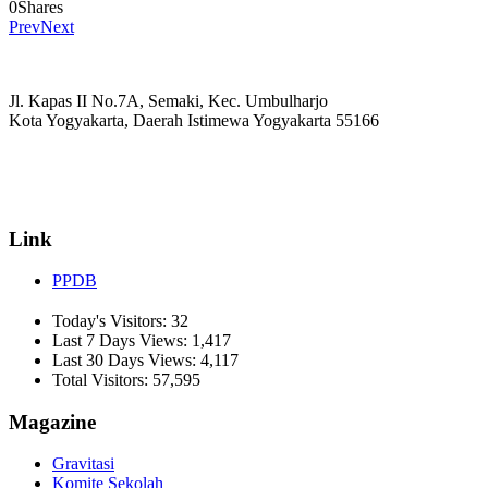
0
Shares
Prev
Next
Jl. Kapas II No.7A, Semaki, Kec. Umbulharjo
Kota Yogyakarta, Daerah Istimewa Yogyakarta 55166
☏ (0274) 514807
✉ informasi_mucil@yahoo.co.id
Link
PPDB
Today's Visitors:
32
Last 7 Days Views:
1,417
Last 30 Days Views:
4,117
Total Visitors:
57,595
Magazine
Gravitasi
Komite Sekolah