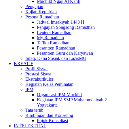
Muchild Ngaji Al Kahfi
Pengajian
Kajian Keputrian
Pesona Ramadhan
Jadwal Imsakiyah 1443 H
Pengajian Songsong Ramadhan
Lentera Ramadhan
My Ramadhan
Ta’lim Ramadhan
Pesantren Ramadhan
Pesantren Guru dan Karyawan
Infaq, Dana Sosial, dan LazisMU
KREATIF
Profil Siswa
Prestasi Siswa
Ekstrakurikuler
Kegiatan Kelas Peminatan
IPM
Organisasi IPM Muchild
Kegiatan IPM SMP Muhammdaiyah 2
Yogyakarta
Tata tertib
Bimbingan dan Konseling
Pojok Konsultasi
INTELEKTUAL