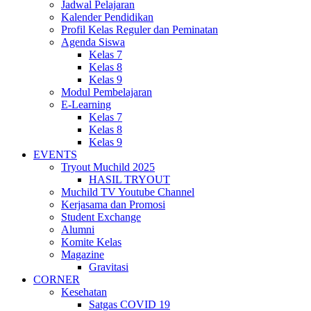
Jadwal Pelajaran
Kalender Pendidikan
Profil Kelas Reguler dan Peminatan
Agenda Siswa
Kelas 7
Kelas 8
Kelas 9
Modul Pembelajaran
E-Learning
Kelas 7
Kelas 8
Kelas 9
EVENTS
Tryout Muchild 2025
HASIL TRYOUT
Muchild TV Youtube Channel
Kerjasama dan Promosi
Student Exchange
Alumni
Komite Kelas
Magazine
Gravitasi
CORNER
Kesehatan
Satgas COVID 19