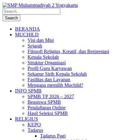
BERANDA
MUCHILD
Visi dan Misi
Sejarah
Filosofi Religius, Kreatif, dan Berprestasi
Kepala Sekolah
Struktur Organisasi
Profil Guru Karyawan
Sekapur Sirih Kepala Sekolah
Fasilitas dan Layanan
Mengapa memilih Muchild?
INFO SPMB
SPMB TP 2026 – 2027
Beasiswa SPMB
Pendaftaran Online
Hasil Seleksi SPMB
RELIGIUS
KEPO
Tadarus
Tadarus Pagi