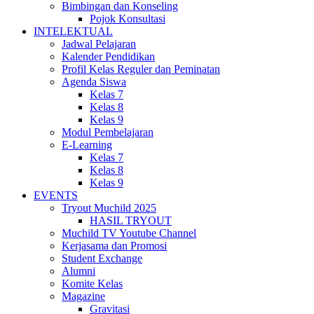
Bimbingan dan Konseling
Pojok Konsultasi
INTELEKTUAL
Jadwal Pelajaran
Kalender Pendidikan
Profil Kelas Reguler dan Peminatan
Agenda Siswa
Kelas 7
Kelas 8
Kelas 9
Modul Pembelajaran
E-Learning
Kelas 7
Kelas 8
Kelas 9
EVENTS
Tryout Muchild 2025
HASIL TRYOUT
Muchild TV Youtube Channel
Kerjasama dan Promosi
Student Exchange
Alumni
Komite Kelas
Magazine
Gravitasi