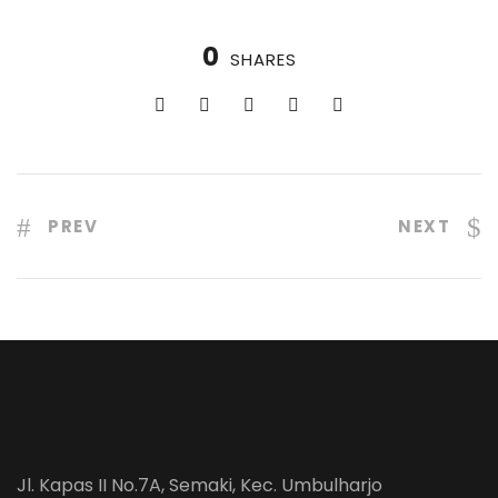
0
SHARES
PREV
NEXT
Jl. Kapas II No.7A, Semaki, Kec. Umbulharjo