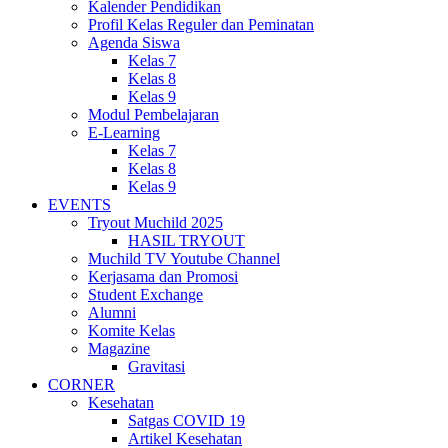
Kalender Pendidikan
Profil Kelas Reguler dan Peminatan
Agenda Siswa
Kelas 7
Kelas 8
Kelas 9
Modul Pembelajaran
E-Learning
Kelas 7
Kelas 8
Kelas 9
EVENTS
Tryout Muchild 2025
HASIL TRYOUT
Muchild TV Youtube Channel
Kerjasama dan Promosi
Student Exchange
Alumni
Komite Kelas
Magazine
Gravitasi
CORNER
Kesehatan
Satgas COVID 19
Artikel Kesehatan