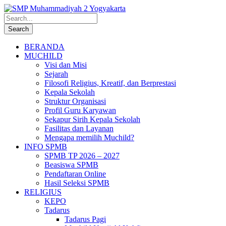
BERANDA
MUCHILD
Visi dan Misi
Sejarah
Filosofi Religius, Kreatif, dan Berprestasi
Kepala Sekolah
Struktur Organisasi
Profil Guru Karyawan
Sekapur Sirih Kepala Sekolah
Fasilitas dan Layanan
Mengapa memilih Muchild?
INFO SPMB
SPMB TP 2026 – 2027
Beasiswa SPMB
Pendaftaran Online
Hasil Seleksi SPMB
RELIGIUS
KEPO
Tadarus
Tadarus Pagi