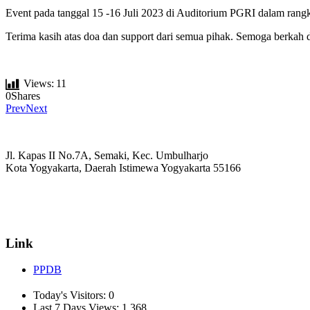
Event pada tanggal 15 -16 Juli 2023 di Auditorium PGRI dalam ran
Terima kasih atas doa dan support dari semua pihak. Semoga berkah da
Views:
11
0
Shares
Prev
Next
Jl. Kapas II No.7A, Semaki, Kec. Umbulharjo
Kota Yogyakarta, Daerah Istimewa Yogyakarta 55166
☏ (0274) 514807
✉ informasi_mucil@yahoo.co.id
Link
PPDB
Today's Visitors:
0
Last 7 Days Views:
1,368