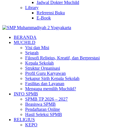
Jadwal Dokter Muchild
Library
Referensi Buku
E-Book
BERANDA
MUCHILD
Visi dan Misi
Sejarah
Filosofi Religius, Kreatif, dan Berprestasi
Kepala Sekolah
Struktur Organisasi
Profil Guru Karyawan
Sekapur Sirih Kepala Sekolah
Fasilitas dan Layanan
Mengapa memilih Muchild?
INFO SPMB
SPMB TP 2026 – 2027
Beasiswa SPMB
Pendaftaran Online
Hasil Seleksi SPMB
RELIGIUS
KEPO