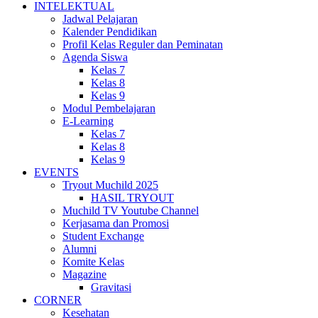
INTELEKTUAL
Jadwal Pelajaran
Kalender Pendidikan
Profil Kelas Reguler dan Peminatan
Agenda Siswa
Kelas 7
Kelas 8
Kelas 9
Modul Pembelajaran
E-Learning
Kelas 7
Kelas 8
Kelas 9
EVENTS
Tryout Muchild 2025
HASIL TRYOUT
Muchild TV Youtube Channel
Kerjasama dan Promosi
Student Exchange
Alumni
Komite Kelas
Magazine
Gravitasi
CORNER
Kesehatan