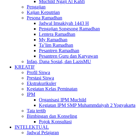
Muchild Ngaji Al Kahfi
Pengajian
Kajian Keputrian
Pesona Ramadhan
Jadwal Imsakiyah 1443 H
Pengajian Songsong Ramadhan
Lentera Ramadhan
My Ramadhan
Ta’lim Ramadhan
Pesantren Ramadhan
Pesantren Guru dan Karyawan
Infaq, Dana Sosial, dan LazisMU
KREATIF
Profil Siswa
Prestasi Siswa
Ekstrakurikuler
Kegiatan Kelas Peminatan
IPM
Organisasi IPM Muchild
Kegiatan IPM SMP Muhammdaiyah 2 Yogyakarta
Tata tertib
Bimbingan dan Konseling
Pojok Konsultasi
INTELEKTUAL
Jadwal Pelajaran