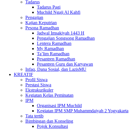
Tadarus
Tadarus Pagi
Muchild Ngaji Al Kahfi
Pengajian
Kajian Keputrian
Pesona Ramadhan
Jadwal Imsakiyah 1443 H
Pengajian Songsong Ramadhan
Lentera Ramadhan
My Ramadhan
Ta’lim Ramadhan
Pesantren Ramadhan
Pesantren Guru dan Karyawan
Infaq, Dana Sosial, dan LazisMU
KREATIF
Profil Siswa
Prestasi Siswa
Ekstrakurikuler
Kegiatan Kelas Peminatan
IPM
Organisasi IPM Muchild
Kegiatan IPM SMP Muhammdaiyah 2 Yogyakarta
Tata tertib
Bimbingan dan Konseling
Pojok Konsultasi