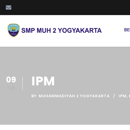
B
IPM
09
FEB
BY
MUHAMMADIYAH 2 YOGYAKARTA
IPM
,