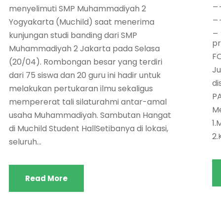
_
menyelimuti SMP Muhammadiyah 2
_
Yogyakarta (Muchild) saat menerima
_ 
kunjungan studi banding dari SMP
pr
Muhammadiyah 2 Jakarta pada Selasa
FO
(20/04). Rombongan besar yang terdiri
Ju
dari 75 siswa dan 20 guru ini hadir untuk
di
melakukan pertukaran ilmu sekaligus
PA
mempererat tali silaturahmi antar-amal
Me
usaha Muhammadiyah. Sambutan Hangat
1.
di Muchild Student HallSetibanya di lokasi,
2.
seluruh...
Read More