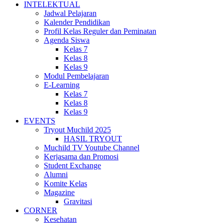
INTELEKTUAL
Jadwal Pelajaran
Kalender Pendidikan
Profil Kelas Reguler dan Peminatan
Agenda Siswa
Kelas 7
Kelas 8
Kelas 9
Modul Pembelajaran
E-Learning
Kelas 7
Kelas 8
Kelas 9
EVENTS
Tryout Muchild 2025
HASIL TRYOUT
Muchild TV Youtube Channel
Kerjasama dan Promosi
Student Exchange
Alumni
Komite Kelas
Magazine
Gravitasi
CORNER
Kesehatan