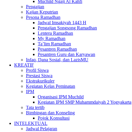
Muchild Ngaji Al Kahfi
Pengajian
Kajian Keputrian
Pesona Ramadhan
Jadwal Imsakiyah 1443 H
Pengajian Songsong Ramadhan
Lentera Ramadhan
My Ramadhan
Ta’lim Ramadhan
Pesantren Ramadhan
Pesantren Guru dan Karyawan
Infaq, Dana Sosial, dan LazisMU
KREATIF
Profil Siswa
Prestasi Siswa
Ekstrakurikuler
Kegiatan Kelas Peminatan
IPM
Organisasi IPM Muchild
Kegiatan IPM SMP Muhammdaiyah 2 Yogyakarta
Tata tertib
Bimbingan dan Konseling
Pojok Konsultasi
INTELEKTUAL
Jadwal Pelajaran