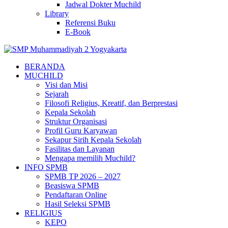
Jadwal Dokter Muchild
Library
Referensi Buku
E-Book
BERANDA
MUCHILD
Visi dan Misi
Sejarah
Filosofi Religius, Kreatif, dan Berprestasi
Kepala Sekolah
Struktur Organisasi
Profil Guru Karyawan
Sekapur Sirih Kepala Sekolah
Fasilitas dan Layanan
Mengapa memilih Muchild?
INFO SPMB
SPMB TP 2026 – 2027
Beasiswa SPMB
Pendaftaran Online
Hasil Seleksi SPMB
RELIGIUS
KEPO