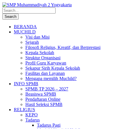
BERANDA
MUCHILD
Visi dan Misi
Sejarah
Filosofi Religius, Kreatif, dan Berprestasi
Kepala Sekolah
Struktur Organisasi
Profil Guru Karyawan
Sekapur Sirih Kepala Sekolah
Fasilitas dan Layanan
Mengapa memilih Muchild?
INFO SPMB
SPMB TP 2026 – 2027
Beasiswa SPMB
Pendaftaran Online
Hasil Seleksi SPMB
RELIGIUS
KEPO
Tadarus
Tadarus Pagi