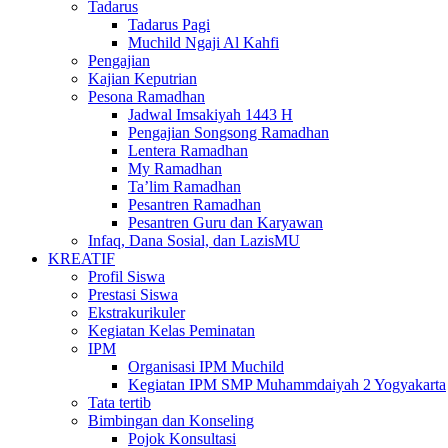
Tadarus
Tadarus Pagi
Muchild Ngaji Al Kahfi
Pengajian
Kajian Keputrian
Pesona Ramadhan
Jadwal Imsakiyah 1443 H
Pengajian Songsong Ramadhan
Lentera Ramadhan
My Ramadhan
Ta’lim Ramadhan
Pesantren Ramadhan
Pesantren Guru dan Karyawan
Infaq, Dana Sosial, dan LazisMU
KREATIF
Profil Siswa
Prestasi Siswa
Ekstrakurikuler
Kegiatan Kelas Peminatan
IPM
Organisasi IPM Muchild
Kegiatan IPM SMP Muhammdaiyah 2 Yogyakarta
Tata tertib
Bimbingan dan Konseling
Pojok Konsultasi