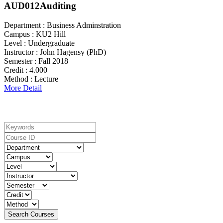
AUD012
Auditing
Department :
Business Adminstration
Campus :
KU2 Hill
Level :
Undergraduate
Instructor :
John Hagensy (PhD)
Semester :
Fall 2018
Credit :
4.000
Method :
Lecture
More Detail
Search For Courses