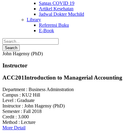
Satgas COVID 19
Artikel Kesehatan
Jadwal Dokter Muchild
Library
Referensi Buku
E-Book
John Hagensy (PhD)
Instructor
ACC201
Introduction to Managerial Accounting
Department :
Business Adminstration
Campus :
KU2 Hill
Level :
Graduate
Instructor :
John Hagensy (PhD)
Semester :
Fall 2018
Credit :
3.000
Method :
Lecture
More Detail