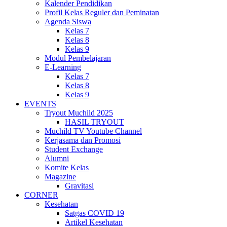
Kalender Pendidikan
Profil Kelas Reguler dan Peminatan
Agenda Siswa
Kelas 7
Kelas 8
Kelas 9
Modul Pembelajaran
E-Learning
Kelas 7
Kelas 8
Kelas 9
EVENTS
Tryout Muchild 2025
HASIL TRYOUT
Muchild TV Youtube Channel
Kerjasama dan Promosi
Student Exchange
Alumni
Komite Kelas
Magazine
Gravitasi
CORNER
Kesehatan
Satgas COVID 19
Artikel Kesehatan