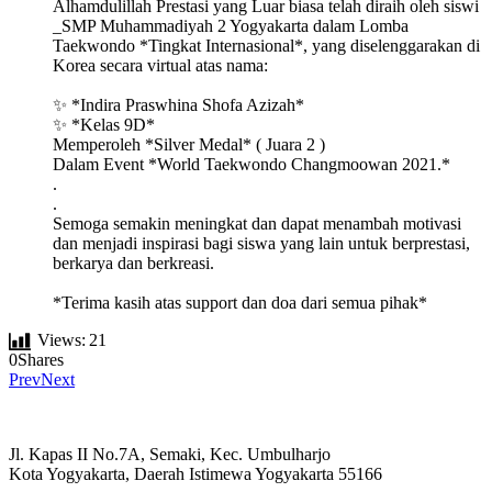
Alhamdulillah Prestasi yang Luar biasa telah diraih oleh siswi
_SMP Muhammadiyah 2 Yogyakarta dalam Lomba
Taekwondo *Tingkat Internasional*, yang diselenggarakan di
Korea secara virtual atas nama:
✨ *Indira Praswhina Shofa Azizah*
✨ *Kelas 9D*
Memperoleh *Silver Medal* ( Juara 2 )
Dalam Event *World Taekwondo Changmoowan 2021.*
.
.
Semoga semakin meningkat dan dapat menambah motivasi
dan menjadi inspirasi bagi siswa yang lain untuk berprestasi,
berkarya dan berkreasi.
*Terima kasih atas support dan doa dari semua pihak*
Views:
21
0
Shares
Prev
Next
Jl. Kapas II No.7A, Semaki, Kec. Umbulharjo
Kota Yogyakarta, Daerah Istimewa Yogyakarta 55166