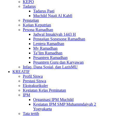
KEPO
Tadarus
Tadarus Pagi
Muchild Ngaji Al Kahfi
Pengajian
Kajian Keputrian
Pesona Ramadhan
Jadwal Imsakiyah 1443 H
Pengajian Songsong Ramadhan
Lentera Ramadhan
My Ramadhan
Ta’lim Ramadhan
Pesantren Ramadhan
Pesantren Guru dan Karyawan
Infaq, Dana Sosial, dan LazisMU
KREATIF
Profil Siswa
Prestasi Siswa
Ekstrakurikuler
Kegiatan Kelas Peminatan
IPM
Organisasi IPM Muchild
Kegiatan IPM SMP Muhammdaiyah 2
Yogyakarta
Tata tertib