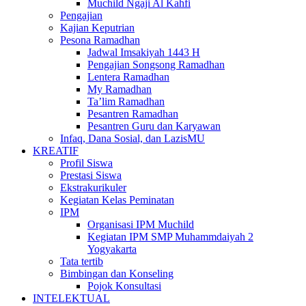
Muchild Ngaji Al Kahfi
Pengajian
Kajian Keputrian
Pesona Ramadhan
Jadwal Imsakiyah 1443 H
Pengajian Songsong Ramadhan
Lentera Ramadhan
My Ramadhan
Ta’lim Ramadhan
Pesantren Ramadhan
Pesantren Guru dan Karyawan
Infaq, Dana Sosial, dan LazisMU
KREATIF
Profil Siswa
Prestasi Siswa
Ekstrakurikuler
Kegiatan Kelas Peminatan
IPM
Organisasi IPM Muchild
Kegiatan IPM SMP Muhammdaiyah 2
Yogyakarta
Tata tertib
Bimbingan dan Konseling
Pojok Konsultasi
INTELEKTUAL