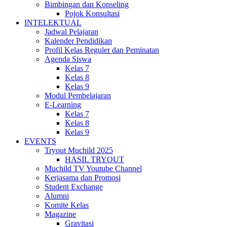
Bimbingan dan Konseling
Pojok Konsultasi
INTELEKTUAL
Jadwal Pelajaran
Kalender Pendidikan
Profil Kelas Reguler dan Peminatan
Agenda Siswa
Kelas 7
Kelas 8
Kelas 9
Modul Pembelajaran
E-Learning
Kelas 7
Kelas 8
Kelas 9
EVENTS
Tryout Muchild 2025
HASIL TRYOUT
Muchild TV Youtube Channel
Kerjasama dan Promosi
Student Exchange
Alumni
Komite Kelas
Magazine
Gravitasi