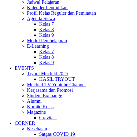
Jadwal Pelajaran
Kalender Pendidikan
Profil Kelas Reguler dan Peminatan
Agenda Siswa
Kelas 7
Kelas 8
Kelas 9
Modul Pembelajaran
E-Learning
Kelas 7
Kelas 8
Kelas 9
EVENTS
Tryout Muchild 2025
HASIL TRYOUT
Muchild TV Youtube Channel
Kerjasama dan Promosi
Student Exchange
Alumni
Komite Kelas
Magazine
Gravitasi
CORNER
Kesehatan
Satgas COVID 19