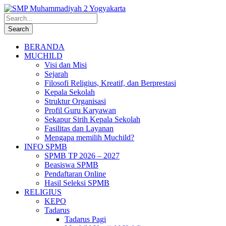
BERANDA
MUCHILD
Visi dan Misi
Sejarah
Filosofi Religius, Kreatif, dan Berprestasi
Kepala Sekolah
Struktur Organisasi
Profil Guru Karyawan
Sekapur Sirih Kepala Sekolah
Fasilitas dan Layanan
Mengapa memilih Muchild?
INFO SPMB
SPMB TP 2026 – 2027
Beasiswa SPMB
Pendaftaran Online
Hasil Seleksi SPMB
RELIGIUS
KEPO
Tadarus
Tadarus Pagi