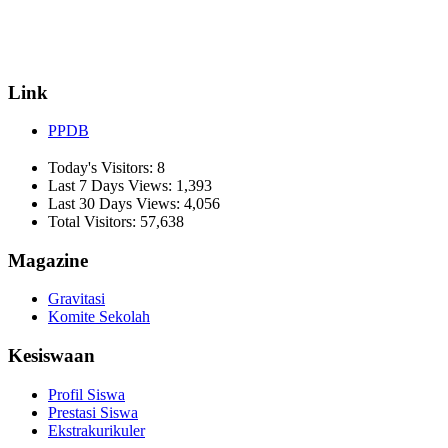
☏ (0274) 514807
✉ informasi_mucil@yahoo.co.id
Link
PPDB
Today's Visitors:
8
Last 7 Days Views:
1,393
Last 30 Days Views:
4,056
Total Visitors:
57,638
Magazine
Gravitasi
Komite Sekolah
Kesiswaan
Profil Siswa
Prestasi Siswa
Ekstrakurikuler