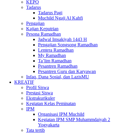
KEPO
Tadarus
Tadarus Pagi
Muchild Ngaji Al Kahfi
Pengajian
Kajian Keputrian
Pesona Ramadhan
Jadwal Imsakiyah 1443 H
Pengajian Songsong Ramadhan
Lentera Ramadhan
My Ramadhan
Ta’lim Ramadhan
Pesantren Ramadhan
Pesantren Guru dan Karyawan
Infaq, Dana Sosial, dan LazisMU
KREATIF
Profil Siswa
Prestasi Siswa
Ekstrakurikuler
Kegiatan Kelas Peminatan
IPM
Organisasi IPM Muchild
Kegiatan IPM SMP Muhammdaiyah 2
Yogyakarta
Tata tertib