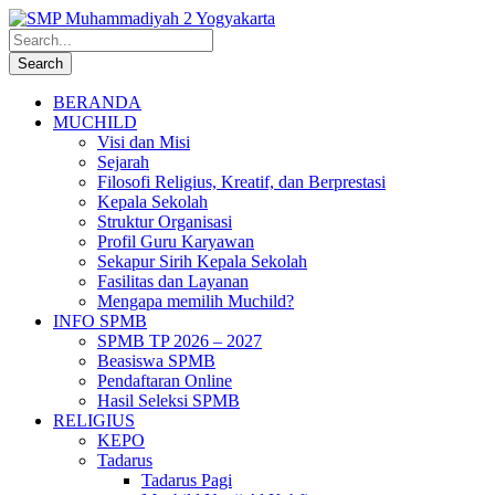
BERANDA
MUCHILD
Visi dan Misi
Sejarah
Filosofi Religius, Kreatif, dan Berprestasi
Kepala Sekolah
Struktur Organisasi
Profil Guru Karyawan
Sekapur Sirih Kepala Sekolah
Fasilitas dan Layanan
Mengapa memilih Muchild?
INFO SPMB
SPMB TP 2026 – 2027
Beasiswa SPMB
Pendaftaran Online
Hasil Seleksi SPMB
RELIGIUS
KEPO
Tadarus
Tadarus Pagi