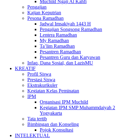
Muchild Ngaji Al Kahfi
Pengajian
Kajian Keputrian
Pesona Ramadhan
Jadwal Imsakiyah 1443 H
Pengajian Songsong Ramadhan
Lentera Ramadhan
My Ramadhan
Ta’lim Ramadhan
Pesantren Ramadhan
Pesantren Guru dan Karyawan
Infaq, Dana Sosial, dan LazisMU
KREATIF
Profil Siswa
Prestasi Siswa
Ekstrakurikuler
Kegiatan Kelas Peminatan
IPM
Organisasi IPM Muchild
Kegiatan IPM SMP Muhammdaiyah 2
Yogyakarta
Tata tertib
Bimbingan dan Konseling
Pojok Konsultasi
INTELEKTUAL