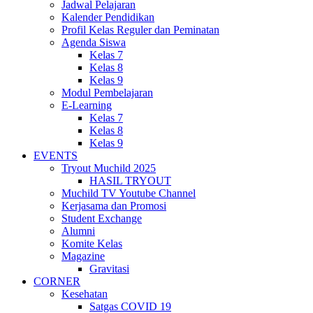
Jadwal Pelajaran
Kalender Pendidikan
Profil Kelas Reguler dan Peminatan
Agenda Siswa
Kelas 7
Kelas 8
Kelas 9
Modul Pembelajaran
E-Learning
Kelas 7
Kelas 8
Kelas 9
EVENTS
Tryout Muchild 2025
HASIL TRYOUT
Muchild TV Youtube Channel
Kerjasama dan Promosi
Student Exchange
Alumni
Komite Kelas
Magazine
Gravitasi
CORNER
Kesehatan
Satgas COVID 19