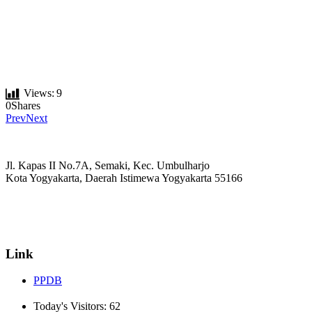
Views:
9
0
Shares
Prev
Next
Jl. Kapas II No.7A, Semaki, Kec. Umbulharjo
Kota Yogyakarta, Daerah Istimewa Yogyakarta 55166
☏ (0274) 514807
✉ informasi_mucil@yahoo.co.id
Link
PPDB
Today's Visitors:
62