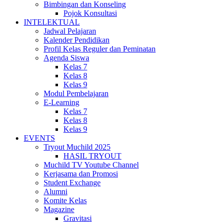
Bimbingan dan Konseling
Pojok Konsultasi
INTELEKTUAL
Jadwal Pelajaran
Kalender Pendidikan
Profil Kelas Reguler dan Peminatan
Agenda Siswa
Kelas 7
Kelas 8
Kelas 9
Modul Pembelajaran
E-Learning
Kelas 7
Kelas 8
Kelas 9
EVENTS
Tryout Muchild 2025
HASIL TRYOUT
Muchild TV Youtube Channel
Kerjasama dan Promosi
Student Exchange
Alumni
Komite Kelas
Magazine
Gravitasi