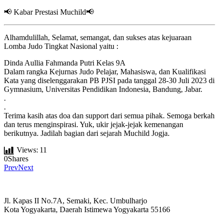
📢 Kabar Prestasi Muchild📢
Alhamdulillah, Selamat, semangat, dan sukses atas kejuaraan
Lomba Judo Tingkat Nasional yaitu :
Dinda Aullia Fahmanda Putri Kelas 9A
Dalam rangka Kejurnas Judo Pelajar, Mahasiswa, dan Kualifikasi
Kata yang diselenggarakan PB PJSI pada tanggal 28-30 Juli 2023 di
Gymnasium, Universitas Pendidikan Indonesia, Bandung, Jabar.
.
.
Terima kasih atas doa dan support dari semua pihak. Semoga berkah
dan terus menginspirasi. Yuk, ukir jejak-jejak kemenangan
berikutnya. Jadilah bagian dari sejarah Muchild Jogja.
Views:
11
0
Shares
Prev
Next
Jl. Kapas II No.7A, Semaki, Kec. Umbulharjo
Kota Yogyakarta, Daerah Istimewa Yogyakarta 55166