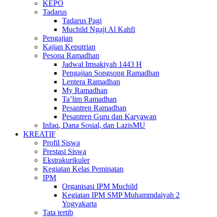
KEPO
Tadarus
Tadarus Pagi
Muchild Ngaji Al Kahfi
Pengajian
Kajian Keputrian
Pesona Ramadhan
Jadwal Imsakiyah 1443 H
Pengajian Songsong Ramadhan
Lentera Ramadhan
My Ramadhan
Ta’lim Ramadhan
Pesantren Ramadhan
Pesantren Guru dan Karyawan
Infaq, Dana Sosial, dan LazisMU
KREATIF
Profil Siswa
Prestasi Siswa
Ekstrakurikuler
Kegiatan Kelas Peminatan
IPM
Organisasi IPM Muchild
Kegiatan IPM SMP Muhammdaiyah 2
Yogyakarta
Tata tertib