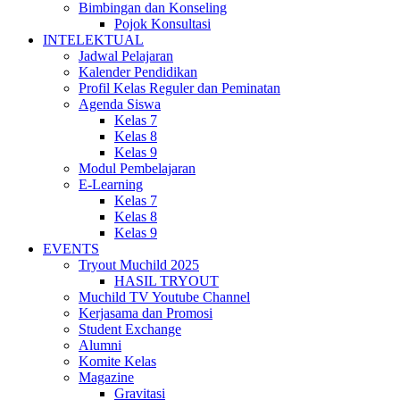
Bimbingan dan Konseling
Pojok Konsultasi
INTELEKTUAL
Jadwal Pelajaran
Kalender Pendidikan
Profil Kelas Reguler dan Peminatan
Agenda Siswa
Kelas 7
Kelas 8
Kelas 9
Modul Pembelajaran
E-Learning
Kelas 7
Kelas 8
Kelas 9
EVENTS
Tryout Muchild 2025
HASIL TRYOUT
Muchild TV Youtube Channel
Kerjasama dan Promosi
Student Exchange
Alumni
Komite Kelas
Magazine
Gravitasi