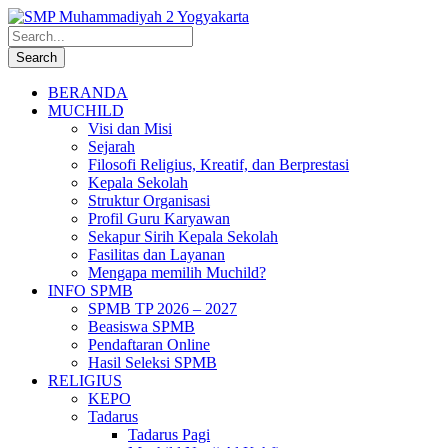
BERANDA
MUCHILD
Visi dan Misi
Sejarah
Filosofi Religius, Kreatif, dan Berprestasi
Kepala Sekolah
Struktur Organisasi
Profil Guru Karyawan
Sekapur Sirih Kepala Sekolah
Fasilitas dan Layanan
Mengapa memilih Muchild?
INFO SPMB
SPMB TP 2026 – 2027
Beasiswa SPMB
Pendaftaran Online
Hasil Seleksi SPMB
RELIGIUS
KEPO
Tadarus
Tadarus Pagi