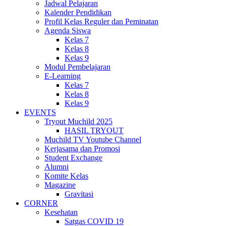
Jadwal Pelajaran
Kalender Pendidikan
Profil Kelas Reguler dan Peminatan
Agenda Siswa
Kelas 7
Kelas 8
Kelas 9
Modul Pembelajaran
E-Learning
Kelas 7
Kelas 8
Kelas 9
EVENTS
Tryout Muchild 2025
HASIL TRYOUT
Muchild TV Youtube Channel
Kerjasama dan Promosi
Student Exchange
Alumni
Komite Kelas
Magazine
Gravitasi
CORNER
Kesehatan
Satgas COVID 19