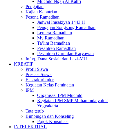
Muchild Ngaji Al Kahfi
Pengajian
Kajian Keputrian
Pesona Ramadhan
Jadwal Imsakiyah 1443 H
Pengajian Songsong Ramadhan
Lentera Ramadhan
My Ramadhan
Ta’lim Ramadhan
Pesantren Ramadhan
Pesantren Guru dan Karyawan
Infaq, Dana Sosial, dan LazisMU
KREATIF
Profil Siswa
Prestasi Siswa
Ekstrakurikuler
Kegiatan Kelas Peminatan
IPM
Organisasi IPM Muchild
Kegiatan IPM SMP Muhammdaiyah 2
Yogyakarta
Tata tertib
Bimbingan dan Konseling
Pojok Konsultasi
INTELEKTUAL