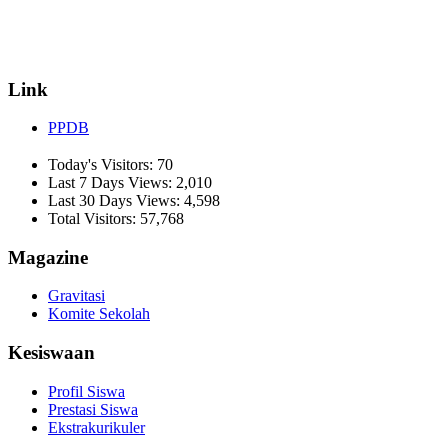
☏ (0274) 514807
✉ informasi_mucil@yahoo.co.id
Link
PPDB
Today's Visitors:
70
Last 7 Days Views:
2,010
Last 30 Days Views:
4,598
Total Visitors:
57,768
Magazine
Gravitasi
Komite Sekolah
Kesiswaan
Profil Siswa
Prestasi Siswa
Ekstrakurikuler