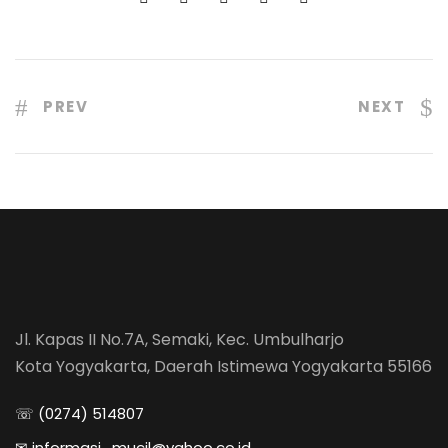
PREV
NEXT
Jl. Kapas II No.7A, Semaki, Kec. Umbulharjo
Kota Yogyakarta, Daerah Istimewa Yogyakarta 55166
☏ (0274) 514807
✉ informasi_mucil@yahoo.co.id