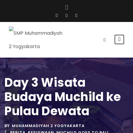
Day 3 Wisata
Budaya Muchild ke
Pulau Dewata
BY
MUHAMMADIYAH 2 YOGYAKARTA
BERITA
,
KESISWAAN
,
MUCHILD GOES TO BALI
,