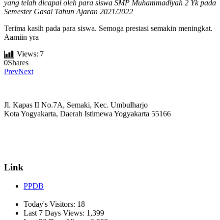
yang telah dicapai oleh para siswa SMP Muhammadiyah 2 Yk pada
Semester Gasal Tahun Ajaran 2021/2022
Terima kasih pada para siswa. Semoga prestasi semakin meningkat.
Aamiin yra
Views:
7
0
Shares
Prev
Next
Jl. Kapas II No.7A, Semaki, Kec. Umbulharjo
Kota Yogyakarta, Daerah Istimewa Yogyakarta 55166
☏ (0274) 514807
✉ informasi_mucil@yahoo.co.id
Link
PPDB
Today's Visitors:
18
Last 7 Days Views:
1,399