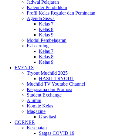
Jadwal Pelajaran
Kalender Pendidikan
Profil Kelas Reguler dan Peminatan
Agenda Siswa
Kelas 7
Kelas 8
Kelas 9
Modul Pembelajaran
E-Learning
Kelas 7
Kelas 8
Kelas 9
EVENTS
Tryout Muchild 2025
HASIL TRYOUT
Muchild TV Youtube Channel
Kerjasama dan Promosi
Student Exchange
Alumni
Komite Kelas
Magazine
Gravitasi
CORNER
Kesehatan
Satgas COVID 19