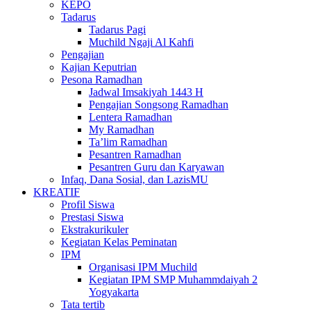
KEPO
Tadarus
Tadarus Pagi
Muchild Ngaji Al Kahfi
Pengajian
Kajian Keputrian
Pesona Ramadhan
Jadwal Imsakiyah 1443 H
Pengajian Songsong Ramadhan
Lentera Ramadhan
My Ramadhan
Ta’lim Ramadhan
Pesantren Ramadhan
Pesantren Guru dan Karyawan
Infaq, Dana Sosial, dan LazisMU
KREATIF
Profil Siswa
Prestasi Siswa
Ekstrakurikuler
Kegiatan Kelas Peminatan
IPM
Organisasi IPM Muchild
Kegiatan IPM SMP Muhammdaiyah 2
Yogyakarta
Tata tertib