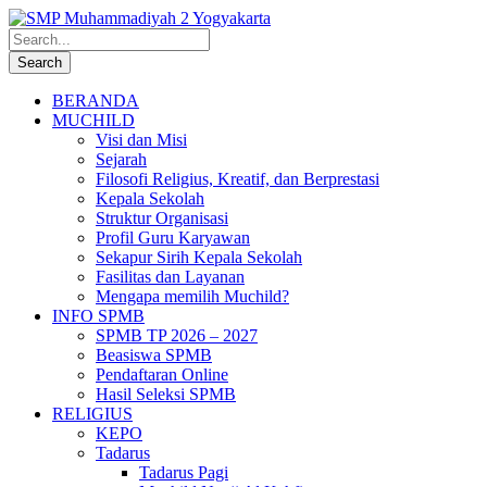
BERANDA
MUCHILD
Visi dan Misi
Sejarah
Filosofi Religius, Kreatif, dan Berprestasi
Kepala Sekolah
Struktur Organisasi
Profil Guru Karyawan
Sekapur Sirih Kepala Sekolah
Fasilitas dan Layanan
Mengapa memilih Muchild?
INFO SPMB
SPMB TP 2026 – 2027
Beasiswa SPMB
Pendaftaran Online
Hasil Seleksi SPMB
RELIGIUS
KEPO
Tadarus
Tadarus Pagi