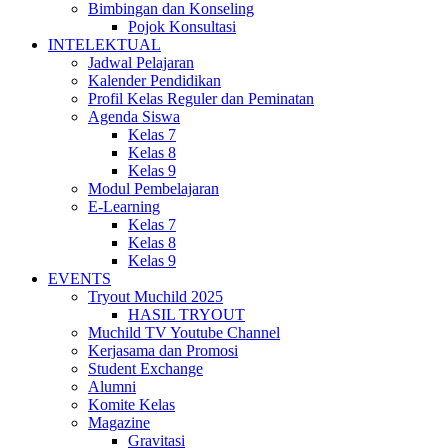
Bimbingan dan Konseling
Pojok Konsultasi
INTELEKTUAL
Jadwal Pelajaran
Kalender Pendidikan
Profil Kelas Reguler dan Peminatan
Agenda Siswa
Kelas 7
Kelas 8
Kelas 9
Modul Pembelajaran
E-Learning
Kelas 7
Kelas 8
Kelas 9
EVENTS
Tryout Muchild 2025
HASIL TRYOUT
Muchild TV Youtube Channel
Kerjasama dan Promosi
Student Exchange
Alumni
Komite Kelas
Magazine
Gravitasi