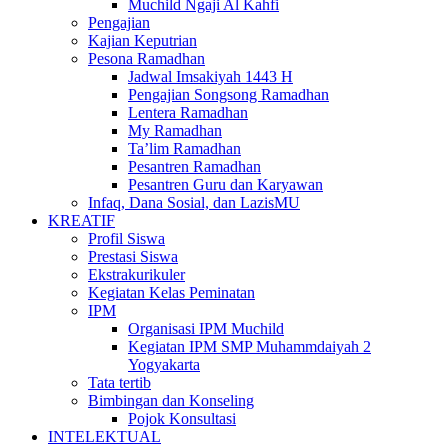
Muchild Ngaji Al Kahfi
Pengajian
Kajian Keputrian
Pesona Ramadhan
Jadwal Imsakiyah 1443 H
Pengajian Songsong Ramadhan
Lentera Ramadhan
My Ramadhan
Ta’lim Ramadhan
Pesantren Ramadhan
Pesantren Guru dan Karyawan
Infaq, Dana Sosial, dan LazisMU
KREATIF
Profil Siswa
Prestasi Siswa
Ekstrakurikuler
Kegiatan Kelas Peminatan
IPM
Organisasi IPM Muchild
Kegiatan IPM SMP Muhammdaiyah 2
Yogyakarta
Tata tertib
Bimbingan dan Konseling
Pojok Konsultasi
INTELEKTUAL