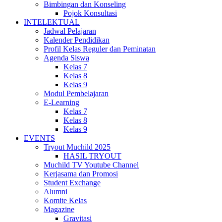
Bimbingan dan Konseling
Pojok Konsultasi
INTELEKTUAL
Jadwal Pelajaran
Kalender Pendidikan
Profil Kelas Reguler dan Peminatan
Agenda Siswa
Kelas 7
Kelas 8
Kelas 9
Modul Pembelajaran
E-Learning
Kelas 7
Kelas 8
Kelas 9
EVENTS
Tryout Muchild 2025
HASIL TRYOUT
Muchild TV Youtube Channel
Kerjasama dan Promosi
Student Exchange
Alumni
Komite Kelas
Magazine
Gravitasi