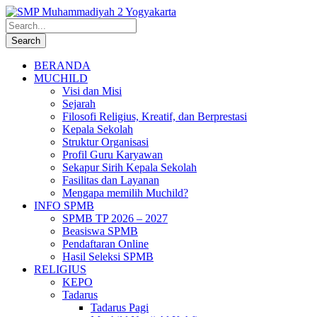
BERANDA
MUCHILD
Visi dan Misi
Sejarah
Filosofi Religius, Kreatif, dan Berprestasi
Kepala Sekolah
Struktur Organisasi
Profil Guru Karyawan
Sekapur Sirih Kepala Sekolah
Fasilitas dan Layanan
Mengapa memilih Muchild?
INFO SPMB
SPMB TP 2026 – 2027
Beasiswa SPMB
Pendaftaran Online
Hasil Seleksi SPMB
RELIGIUS
KEPO
Tadarus
Tadarus Pagi