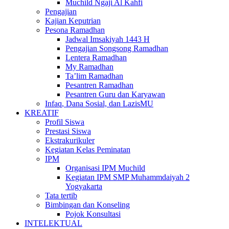
Muchild Ngaji Al Kahfi
Pengajian
Kajian Keputrian
Pesona Ramadhan
Jadwal Imsakiyah 1443 H
Pengajian Songsong Ramadhan
Lentera Ramadhan
My Ramadhan
Ta’lim Ramadhan
Pesantren Ramadhan
Pesantren Guru dan Karyawan
Infaq, Dana Sosial, dan LazisMU
KREATIF
Profil Siswa
Prestasi Siswa
Ekstrakurikuler
Kegiatan Kelas Peminatan
IPM
Organisasi IPM Muchild
Kegiatan IPM SMP Muhammdaiyah 2
Yogyakarta
Tata tertib
Bimbingan dan Konseling
Pojok Konsultasi
INTELEKTUAL