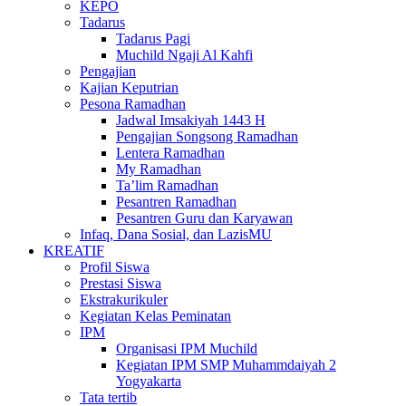
KEPO
Tadarus
Tadarus Pagi
Muchild Ngaji Al Kahfi
Pengajian
Kajian Keputrian
Pesona Ramadhan
Jadwal Imsakiyah 1443 H
Pengajian Songsong Ramadhan
Lentera Ramadhan
My Ramadhan
Ta’lim Ramadhan
Pesantren Ramadhan
Pesantren Guru dan Karyawan
Infaq, Dana Sosial, dan LazisMU
KREATIF
Profil Siswa
Prestasi Siswa
Ekstrakurikuler
Kegiatan Kelas Peminatan
IPM
Organisasi IPM Muchild
Kegiatan IPM SMP Muhammdaiyah 2
Yogyakarta
Tata tertib