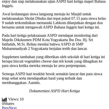
enjoy dan siap melaksanakan ujian ASPD hari ketiga mapel Bahasa
Inggris.
Awal kedatangan siswa langsung menuju ke Masjid untuk
melaksanakan Sholat Dhuha dan tepat pukul 07.15 para siswa kelas
9 sudah terkondisikan memasuki Labkom dilanjutkan dengan doa
bersama untuk mengawali ASPD Bahasa Inggris hari ketiga ini.
Pada hari ketiga pelaksanaan ASPD mendapat monitoring dari
Majelis Dikdasmen PDM Kota Yogyakarta Ibu Dra. Hj. Sri
Istifadah, M.Si. Beliau menilai bahwa ASPD di SMP
Muhammadiyah 2 Yogyakarta berjalan tertib dan lancar.
Supplemen tambahan yang diberikan oleh sekolah di hari ketiga ini
berupa biscuit vegetables cheese dan teh kotak yang dibagikan ke
para siswa ketika mereka menuju ke area penjemputan.
Semoga ASPD hari terakhir besok semakin lancar dan para siswa
tetap sehat serta mendapatkan hasil yang terbaik dan
membanggakan. Aamiin.
Dokumentasi ASPD Hari Ketiga
Views:
10
0
Shares
Prev
Next