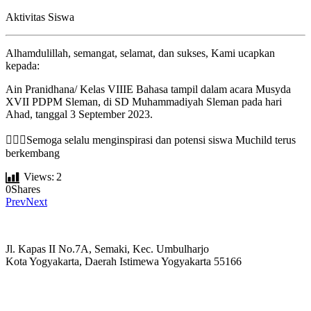
Aktivitas Siswa
Alhamdulillah, semangat, selamat, dan sukses, Kami ucapkan
kepada:
Ain Pranidhana/ Kelas VIIIE Bahasa tampil dalam acara Musyda
XVII PDPM Sleman, di SD Muhammadiyah Sleman pada hari
Ahad, tanggal 3 September 2023.
✊🏻🏅Semoga selalu menginspirasi dan potensi siswa Muchild terus
berkembang
Views:
2
0
Shares
Prev
Next
Jl. Kapas II No.7A, Semaki, Kec. Umbulharjo
Kota Yogyakarta, Daerah Istimewa Yogyakarta 55166
☏ (0274) 514807
✉ informasi_mucil@yahoo.co.id