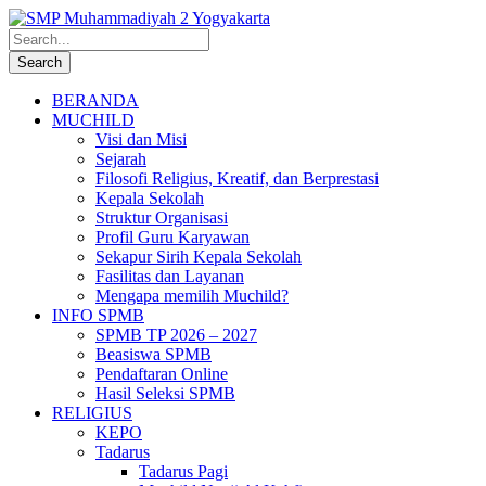
BERANDA
MUCHILD
Visi dan Misi
Sejarah
Filosofi Religius, Kreatif, dan Berprestasi
Kepala Sekolah
Struktur Organisasi
Profil Guru Karyawan
Sekapur Sirih Kepala Sekolah
Fasilitas dan Layanan
Mengapa memilih Muchild?
INFO SPMB
SPMB TP 2026 – 2027
Beasiswa SPMB
Pendaftaran Online
Hasil Seleksi SPMB
RELIGIUS
KEPO
Tadarus
Tadarus Pagi