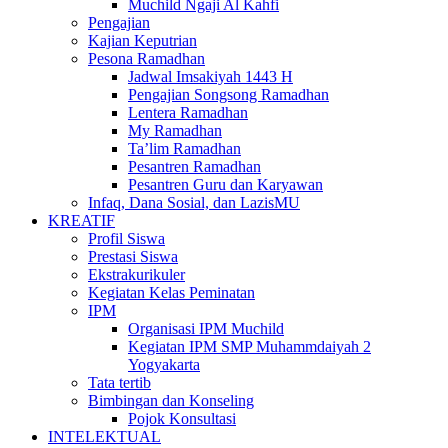
Muchild Ngaji Al Kahfi
Pengajian
Kajian Keputrian
Pesona Ramadhan
Jadwal Imsakiyah 1443 H
Pengajian Songsong Ramadhan
Lentera Ramadhan
My Ramadhan
Ta’lim Ramadhan
Pesantren Ramadhan
Pesantren Guru dan Karyawan
Infaq, Dana Sosial, dan LazisMU
KREATIF
Profil Siswa
Prestasi Siswa
Ekstrakurikuler
Kegiatan Kelas Peminatan
IPM
Organisasi IPM Muchild
Kegiatan IPM SMP Muhammdaiyah 2
Yogyakarta
Tata tertib
Bimbingan dan Konseling
Pojok Konsultasi
INTELEKTUAL