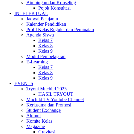
Bimbingan dan Konseling
Pojok Konsultasi
INTELEKTUAL
Jadwal Pelajaran
Kalender Pendidikan
Profil Kelas Reguler dan Peminatan
Agenda Siswa
Kelas 7
Kelas 8
Kelas 9
Modul Pembelajaran
E-Learning
Kelas 7
Kelas 8
Kelas 9
EVENTS
Tryout Muchild 2025
HASIL TRYOUT
Muchild TV Youtube Channel
Kerjasama dan Promosi
Student Exchange
Alumni
Komite Kelas
Magazine
Gravitasi