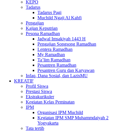
KEPO
Tadarus
Tadarus Pagi
Muchild Ngaji Al Kahfi
Pengajian
Kajian Keputrian
Pesona Ramadhan
Jadwal Imsakiyah 1443 H
Pengajian Songsong Ramadhan
Lentera Ramadhan
My Ramadhan
Ta’lim Ramadhan
Pesantren Ramadhan
Pesantren Guru dan Karyawan
Infaq, Dana Sosial, dan LazisMU
KREATIF
Profil Siswa
Prestasi Siswa
Ekstrakurikuler
Kegiatan Kelas Peminatan
IPM
Organisasi IPM Muchild
Kegiatan IPM SMP Muhammdaiyah 2
Yogyakarta
Tata tertib