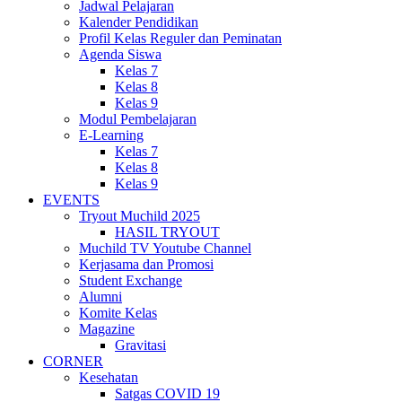
Jadwal Pelajaran
Kalender Pendidikan
Profil Kelas Reguler dan Peminatan
Agenda Siswa
Kelas 7
Kelas 8
Kelas 9
Modul Pembelajaran
E-Learning
Kelas 7
Kelas 8
Kelas 9
EVENTS
Tryout Muchild 2025
HASIL TRYOUT
Muchild TV Youtube Channel
Kerjasama dan Promosi
Student Exchange
Alumni
Komite Kelas
Magazine
Gravitasi
CORNER
Kesehatan
Satgas COVID 19